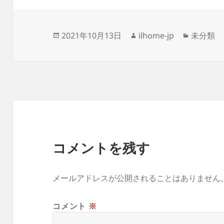
投
作
カ
2021年10月13日
ilhome-jp
未分類
稿
成
テ
日:
者
ゴ
リ
ー
コメントを残す
メールアドレスが公開されることはありません
コメント
※