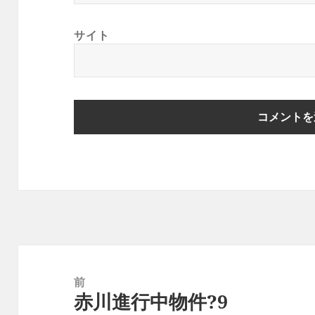
サイト
投
稿
前
赤川進行中物件?9
ナ
前