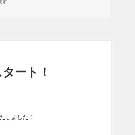
 に
残す
スタート！
たしました！