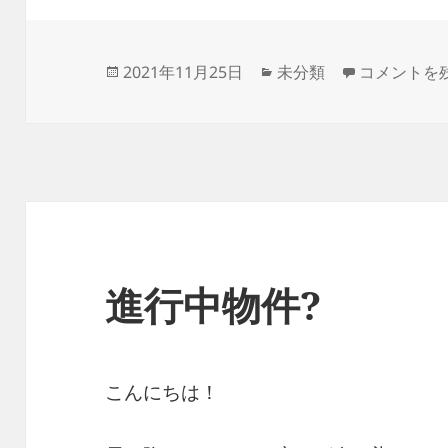
投
カ
進行中物件?
2021年11月25日
未分類
コメントを
稿
テ
日:
ゴ
リ
ー
進行中物件?
こんにちは！