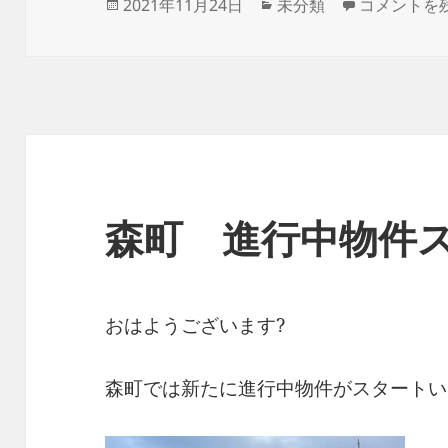
投
カ
進行中物件?
2021年11月24日
未分類
コメントを
稿
テ
日:
ゴ
リ
ー
森町 進行中物件
おはようございます?
森町では新たに進行中物件がスタートい