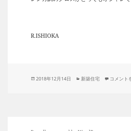
R.ISHIOKA
投
カ
七飯町新
2018年12月14日
新築住宅
コメント
稿
テ
日:
ゴ
リ
ー