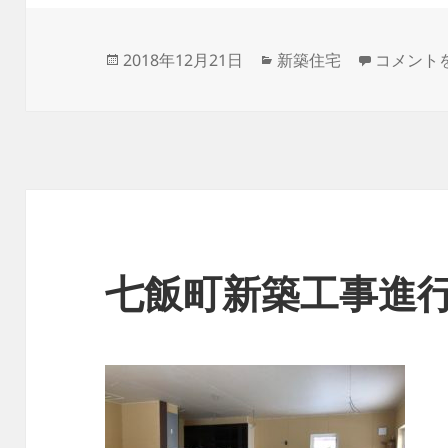
投
カ
七飯町新
2018年12月21日
新築住宅
コメント
稿
テ
日:
ゴ
リ
ー
七飯町新築工事進