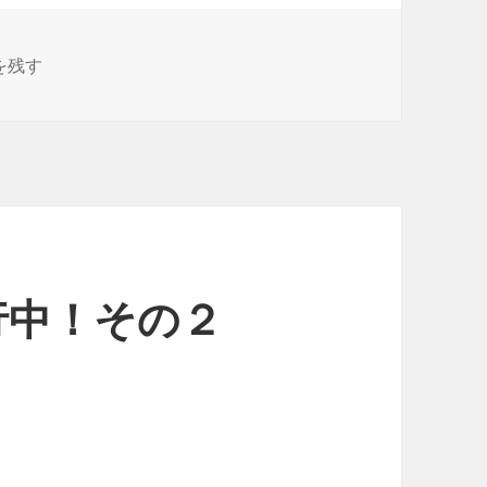
築工事進行中！その３ に
を残す
行中！その２