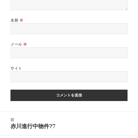
名前
※
メール
※
サイト
投
前
稿
赤川進行中物件?7
前
ナ
の
ビ