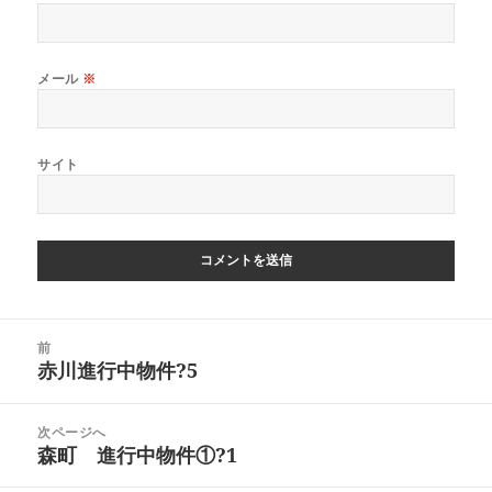
メール
※
サイト
投
前
稿
赤川進行中物件?5
前
ナ
の
ビ
投
次ページへ
ゲ
稿:
森町 進行中物件①?1
次
ー
の
シ