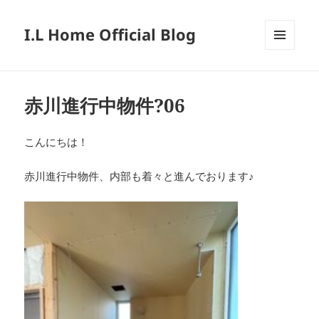
I.L Home Official Blog
メニュ
ーとウ
ィジェ
ット
赤川進行中物件?06
こんにちは！
赤川進行中物件、内部も着々と進んでおります♪