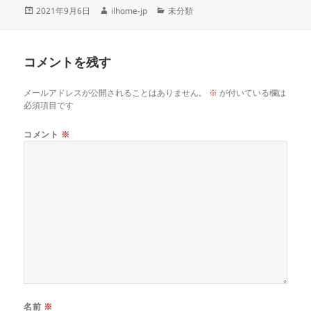
投
作
カ
2021年9月6日
ilhome-jp
未分類
稿
成
テ
日:
者
ゴ
リ
コメントを残す
ー
メールアドレスが公開されることはありません。
※
が付いている欄は
必須項目です
コメント
※
名前
※