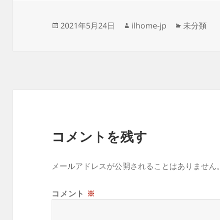
投
作
カ
2021年5月24日
ilhome-jp
未分類
稿
成
テ
日:
者
ゴ
リ
ー
コメントを残す
メールアドレスが公開されることはありません
コメント
※