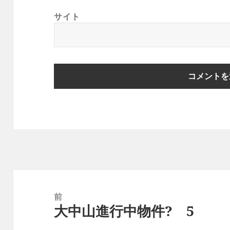
サイト
投
稿
前
大中山進行中物件? 5
ナ
前
ビ
の